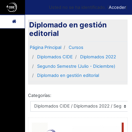
Salta al contenido principal
Panel lateral
Usted no se ha identificado. (
Acceder
)
Diplomado en gestión
editorial
Página Principal
Cursos
Diplomados CIDE
Diplomados 2022
Segundo Semestre (Julio - Diciembre)
Diplomado en gestión editorial
Categorías: