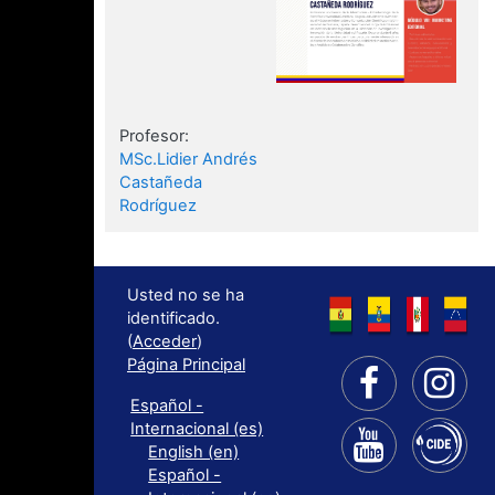
Profesor:
MSc.Lidier Andrés
Castañeda
Rodríguez
Usted no se ha
identificado.
(
Acceder
)
Página Principal
Español -
Internacional ‎(es)‎
English ‎(en)‎
Español -