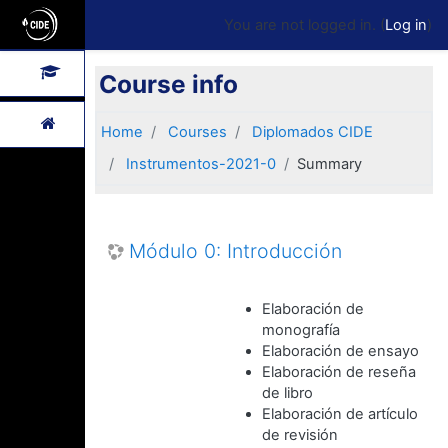
Skip to main content
Side panel
You are not logged in. (
Log in
)
Course info
Home
Courses
Diplomados CIDE
Instrumentos-2021-0
Summary
Módulo 0: Introducción
Elaboración de
monografía
Elaboración de ensayo
Elaboración de reseña
de libro
Elaboración de artículo
de revisión