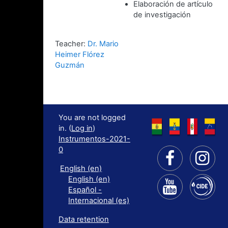
Elaboración de artículo
de investigación
Teacher:
Dr. Mario
Heimer Flórez
Guzmán
You are not logged
in. (
Log in
)
Instrumentos-2021-
0
English ‎(en)‎
English ‎(en)‎
Español -
Internacional ‎(es)‎
Data retention